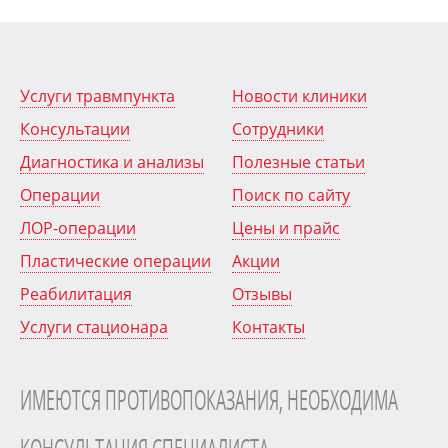
сложности) + септопластика
Полипэктомия носа (эндоскопическая,
O 3.47
36000
шейверная 2 к/с)
O 3.48
Вазотомия (эндоскопическая)
25000
Услуги травмпункта
Новости клиники
O 3.49
Частичная конхотомия носовых раковин
22000
Консультации
Сотрудники
O 3.50
Кристотомия носовой перегородки
29000
Диагностика и анализы
Полезные статьи
O 3.51
Септум-операция (эндоскопическая)
62000
Операции
Поиск по сайту
Услуги клиники / Оториноларингология /
Оперативная оториноларингология / Операции
ЛОР-операции
Цены и прайс
на анатомических структурах ротоглотки
Пластические операции
Акции
O 3.52
Биопсия ротоглотки
7500
O 3.53
Удаление новообразования ротоглотки
17000
Реабилитация
Отзывы
O 3.54
Тонзиллотомия классическая
23000
Услуги стационара
Контакты
Пластика ороантрального сообщения
O 3.55
36000
собственными тканями
ИМЕЮТСЯ ПРОТИВОПОКАЗАНИЯ, НЕОБХОДИМА
Услуги клиники / Оториноларингология /
Оперативная оториноларингология /
Оперативное вмешательство на околоносовых