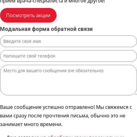
прием врача-специалиста и многое другое!
O 3.66
максиллотомия (через естественное
73000
соустье) — 2 стороны
Посмотреть акции
Эндоназальное эндоскопическое
извлечение инородного тела
O 3.67
52000
Модальная форма обратной связи
(пломбировочный материал, импланты)
из верхнечелюстной пазухи
Эндоназальная эндоскопическая
O 3.68
максиллотомия (инфратурбинарным
40000
доступом)
Полисинусотомия (шейверная,
O 3.69
70000
эндоскопическая) I к/с
Полисинусотомия (шейверная,
O 3.70
85000
эндоскопическая) II к/с
Полисинусотомия (шейверная,
O 3.71
95000
эндоскопическая) повторная
Ваше сообщение успешно отправлено! Мы свяжемся с
O 3.72
Передняя этмоидотомия 1 сторона
26000
вами сразу после прочтения письма, обычно это не
Услуги клиники / Оториноларингология /
Оперативная оториноларингология /
занимает много времени.
Оперативное вмешательство на органах слуха
Биопсия новообразования наружного