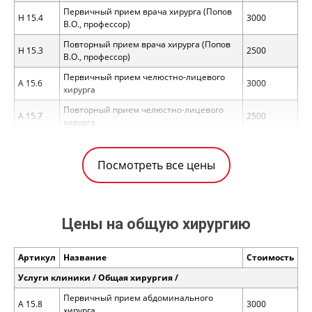
Первичный прием врача хирурга (Попов
H 15.4
3000
В.О., профессор)
Повторный прием врача хирурга (Попов
H 15.3
2500
В.О., профессор)
Первичный прием челюстно-лицевого
A 15.6
3000
хирурга
Повторный прием челюстно-лицевого
A 15.7
2500
хирурга
Инфракрасная дистанционная
H 15.5
1700
термография
Посмотреть все цены
Услуги клиники / Хирургия / Манипуляция /
Инъекции
PRP-терапия с использованием пробирки
H 15.6
12000
YCELL BIO (1 пробирка)
Цены на общую хирургию
Услуги клиники / Хирургия / Манипуляция /
Удаление новообразований
Артикул
Название
Стоимость
Удаление новообразования (липома,
Услуги клиники / Общая хирургия /
H 15.7
эпидермальная киста и т. д.). Без учета
4700
Первичный прием абдоминального
стоимости анестезии
A 15.8
3000
хирурга