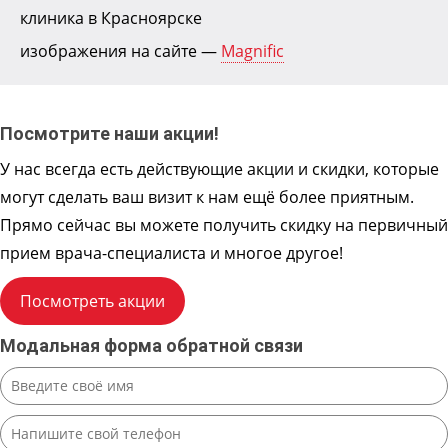
клиника в Красноярске
H 16.47
послеоперационной вентральной грыжи
70000
1-ой категории сложности
изображения на сайте —
Magnific
Оперативное лечение
H 16.48
послеоперационной вентральной грыжи
80000
2-ой категории сложности
Оперативное лечение
Посмотрите наши акции!
H 16.49
послеоперационной вентральной грыжи
90000
3-ой категории сложности
У нас всегда есть действующие акции и скидки, которые
могут сделать ваш визит к нам ещё более приятным.
Прямо сейчас вы можете получить скидку на первичный
прием врача-специалиста и многое другое!
Посмотреть акции
Модальная форма обратной связи