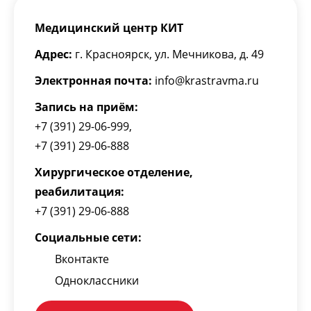
Лапароскопическая герниопластика
H 16.23
110000
пупочной грыжи 4 категории сложности
Медицинский центр КИТ
Лапароскопическая герниопластика
пупочной грыжи с ушиванием диастаза
Адрес:
г. Красноярск
,
ул. Мечникова, д. 49
H 16.24
150000
прямых мышц живота 1 категории
сложности
Электронная почта:
info@krastravma.ru
Лапароскопическая герниопластика
Запись на приём:
пупочной грыжи с ушиванием диастаза
H 16.25
170000
прямых мышц живота 2 категории
+7 (391) 29-06-999
,
сложности
+7 (391) 29-06-888
Услуги клиники / Общая хирургия / Лечение
послеоперационной грыжи
Хирургическое отделение,
Лапароскопическая герниопластика
реабилитация
:
H 16.26
послеоперационной грыжи 1 категории
140000
+7 (391) 29-06-888
сложности
Лапароскопическая герниопластика
Социальные сети:
H 16.27
послеоперационной грыжи 2 категории
160000
сложности
Вконтакте
Лапароскопическая герниопластика
Одноклассники
H 16.28
послеоперационной грыжи 3 категории
170000
сложности