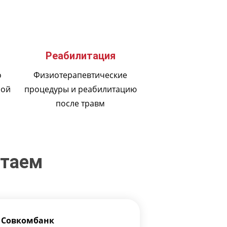
Реабилитация
о
Физиотерапевтические
ной
процедуры и реабилитацию
после травм
отаем
Совкомбанк