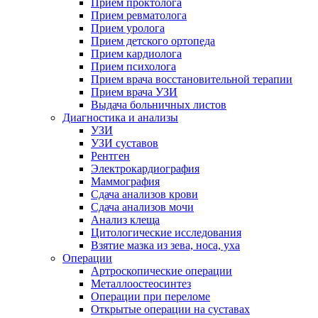
Прием проктолога
Прием ревматолога
Прием уролога
Прием детского ортопеда
Прием кардиолога
Прием психолога
Прием врача восстановительной терапии
Прием врача УЗИ
Выдача больничных листов
Диагностика и анализы
УЗИ
УЗИ суставов
Рентген
Электрокардиография
Маммография
Сдача анализов крови
Сдача анализов мочи
Анализ клеща
Цитологические исследования
Взятие мазка из зева, носа, уха
Операции
Артроскопические операции
Металлоостеосинтез
Операции при переломе
Открытые операции на суставах