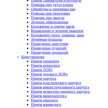
Прием травматолога-ортопеда
Помощь при укусе клеща
Обработка и перевязка ран
Помощь при переломах
Помощь при ожогах
Лечение обморожения
Наложение и снятие швов
Вправление и лечение вывихов
Наложение гипса, повязок, шин
Лечебные блокады
Проведение анестезии
Проведение пункций
Проведение инъекций
Консультации
Прием терапевта
Прием невролога
Прием ЛОРа
Прием детского ЛОРа
Прием хирурга
Прием пластического хирурга
Прием реконструктивного хирурга
Прием челюстно-лицевого хирурга
Прием микрохирурга
Прием онколога
Прием маммолога