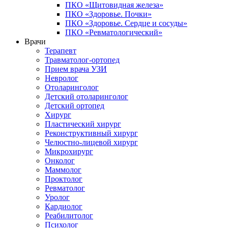
ПКО «Щитовидная железа»
ПКО «Здоровье. Почки»
ПКО «Здоровье. Сердце и сосуды»
ПКО «Ревматологический»
Врачи
Терапевт
Травматолог-ортопед
Прием врача УЗИ
Невролог
Отоларинголог
Детский отоларинголог
Детский ортопед
Хирург
Пластический хирург
Реконструктивный хирург
Челюстно-лицевой хирург
Микрохирург
Онколог
Маммолог
Проктолог
Ревматолог
Уролог
Кардиолог
Реабилитолог
Психолог