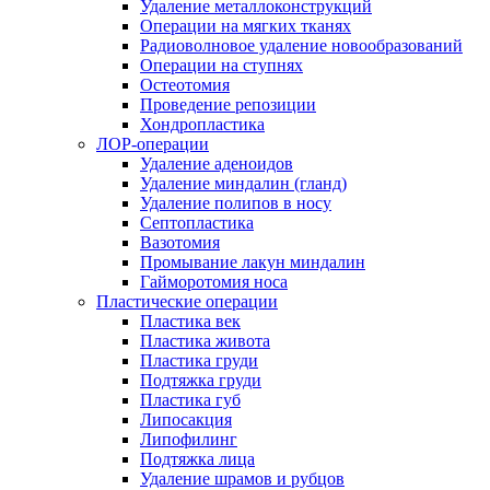
Удаление металлоконструкций
Операции на мягких тканях
Радиоволновое удаление новообразований
Операции на ступнях
Остеотомия
Проведение репозиции
Хондропластика
ЛОР-операции
Удаление аденоидов
Удаление миндалин (гланд)
Удаление полипов в носу
Септопластика
Вазотомия
Промывание лакун миндалин
Гайморотомия носа
Пластические операции
Пластика век
Пластика живота
Пластика груди
Подтяжка груди
Пластика губ
Липосакция
Липофилинг
Подтяжка лица
Удаление шрамов и рубцов