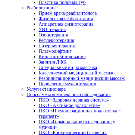
Пластика половых губ
Реабилитация
Прием врача-реабилитолога
Физическая реабилитация
Аппаратная физиотерапия
УВТ терапия
Озонотерапия
Рефлексотерапия
Лазерная терапия
Плазмолифтинг
Кинезиотейпирование
Занятия ЛФК
Специальные виды массажа
Классический медицинский массаж
Реабилитационный медицинский массаж
Проведение механотерапии
Услуги стационара
Программы комплексного обследования
ПКО «Здоровая нервная система»
ПКО «Активное долголетие»
ПКО «Предоперационная подготовка +
терапевт»
ПКО «Гормональное исследование у
мужчин»
ПКО «Биохимический базовый»