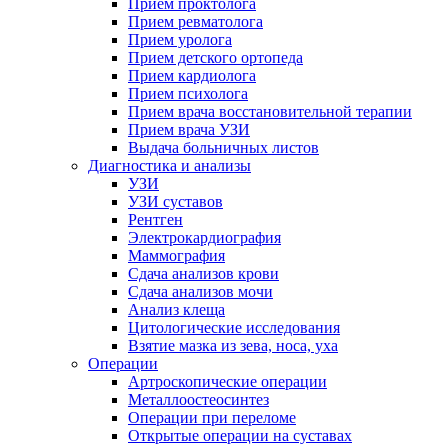
Прием проктолога
Прием ревматолога
Прием уролога
Прием детского ортопеда
Прием кардиолога
Прием психолога
Прием врача восстановительной терапии
Прием врача УЗИ
Выдача больничных листов
Диагностика и анализы
УЗИ
УЗИ суставов
Рентген
Электрокардиография
Маммография
Сдача анализов крови
Сдача анализов мочи
Анализ клеща
Цитологические исследования
Взятие мазка из зева, носа, уха
Операции
Артроскопические операции
Металлоостеосинтез
Операции при переломе
Открытые операции на суставах