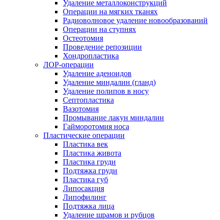
Удаление металлоконструкций
Операции на мягких тканях
Радиоволновое удаление новообразований
Операции на ступнях
Остеотомия
Проведение репозиции
Хондропластика
ЛОР-операции
Удаление аденоидов
Удаление миндалин (гланд)
Удаление полипов в носу
Септопластика
Вазотомия
Промывание лакун миндалин
Гайморотомия носа
Пластические операции
Пластика век
Пластика живота
Пластика груди
Подтяжка груди
Пластика губ
Липосакция
Липофилинг
Подтяжка лица
Удаление шрамов и рубцов