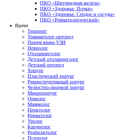
ПКО «Щитовидная железа»
ПКО «Здоровье. Почки»
ПКО «Здоровье. Сердце и сосуды»
ПКО «Ревматологический»
Врачи
Терапевт
Травматолог-ортопед
Прием врача УЗИ
Невролог
Отоларинголог
Детский отоларинголог
Детский ортопед
Хирург
Пластический хирург
Реконструктивный хирург
Челюстно-лицевой хирург
Микрохирург
Онколог
Маммолог
Проктолог
Ревматолог
Уролог
Кардиолог
Реабилитолог
Психолог