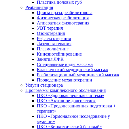
Пластика половых губ
Реабилитация
Прием врача-реабилитолога
Физическая реабилитация
Аппаратная физиотерапия
УВТ терапия
Озонотерапия
Рефлексотерапия
Лазерная терапия
Плазмолифтинг
Кинезиотейпирование
Занятия ЛФК
Специальные виды массажа
Классический медицинский массаж
Реабилитационный медицинский массаж
Проведение механотерапии
Услуги стационара
Программы комплексного обследования
ПКО «Здоровая нервная система»
ПКО «Активное долголетие»
ПКО «Предоперационная подготовка +
терапевт»
ПКО «Гормональное исследование у
мужчин»
ПКО «Биохимический базовый»