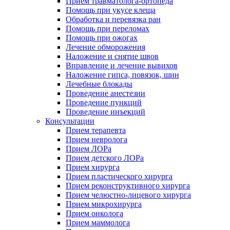
Прием травматолога-ортопеда
Помощь при укусе клеща
Обработка и перевязка ран
Помощь при переломах
Помощь при ожогах
Лечение обморожения
Наложение и снятие швов
Вправление и лечение вывихов
Наложение гипса, повязок, шин
Лечебные блокады
Проведение анестезии
Проведение пункций
Проведение инъекций
Консультации
Прием терапевта
Прием невролога
Прием ЛОРа
Прием детского ЛОРа
Прием хирурга
Прием пластического хирурга
Прием реконструктивного хирурга
Прием челюстно-лицевого хирурга
Прием микрохирурга
Прием онколога
Прием маммолога