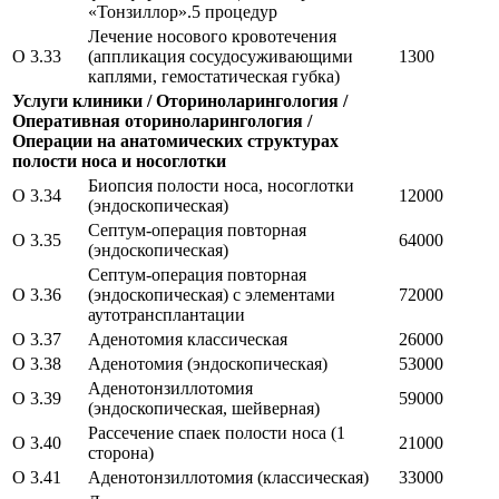
«Тонзиллор».5 процедур
Лечение носового кровотечения
O 3.33
(аппликация сосудосуживающими
1300
каплями, гемостатическая губка)
Услуги клиники / Оториноларингология /
Оперативная оториноларингология /
Операции на анатомических структурах
полости носа и носоглотки
Биопсия полости носа, носоглотки
O 3.34
12000
(эндоскопическая)
Септум-операция повторная
O 3.35
64000
(эндоскопическая)
Септум-операция повторная
O 3.36
(эндоскопическая) с элементами
72000
аутотрансплантации
O 3.37
Аденотомия классическая
26000
O 3.38
Аденотомия (эндоскопическая)
53000
Аденотонзиллотомия
O 3.39
59000
(эндоскопическая, шейверная)
Рассечение спаек полости носа (1
O 3.40
21000
сторона)
O 3.41
Аденотонзиллотомия (классическая)
33000