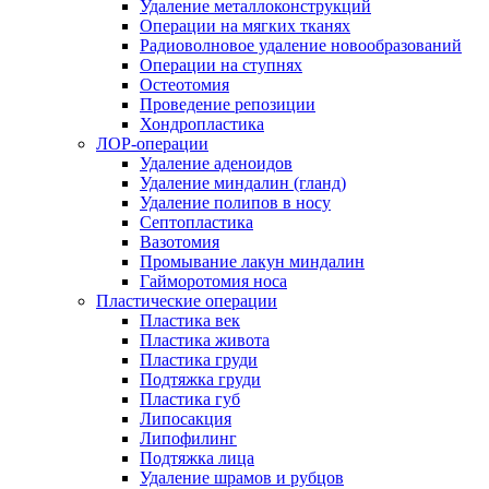
Удаление металлоконструкций
Операции на мягких тканях
Радиоволновое удаление новообразований
Операции на ступнях
Остеотомия
Проведение репозиции
Хондропластика
ЛОР-операции
Удаление аденоидов
Удаление миндалин (гланд)
Удаление полипов в носу
Септопластика
Вазотомия
Промывание лакун миндалин
Гайморотомия носа
Пластические операции
Пластика век
Пластика живота
Пластика груди
Подтяжка груди
Пластика губ
Липосакция
Липофилинг
Подтяжка лица
Удаление шрамов и рубцов