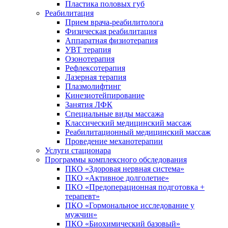
Пластика половых губ
Реабилитация
Прием врача-реабилитолога
Физическая реабилитация
Аппаратная физиотерапия
УВТ терапия
Озонотерапия
Рефлексотерапия
Лазерная терапия
Плазмолифтинг
Кинезиотейпирование
Занятия ЛФК
Специальные виды массажа
Классический медицинский массаж
Реабилитационный медицинский массаж
Проведение механотерапии
Услуги стационара
Программы комплексного обследования
ПКО «Здоровая нервная система»
ПКО «Активное долголетие»
ПКО «Предоперационная подготовка +
терапевт»
ПКО «Гормональное исследование у
мужчин»
ПКО «Биохимический базовый»