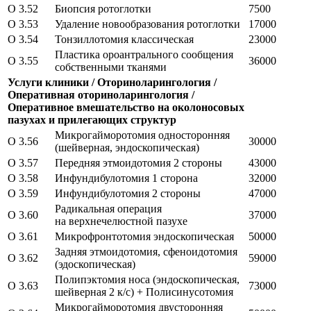
O 3.52
Биопсия ротоглотки
7500
O 3.53
Удаление новообразования ротоглотки
17000
O 3.54
Тонзиллотомия классическая
23000
Пластика ороантрального сообщения
O 3.55
36000
собственными тканями
Услуги клиники / Оториноларингология /
Оперативная оториноларингология /
Оперативное вмешательство на околоносовых
пазухах и прилегающих структур
Микрогайморотомия односторонняя
O 3.56
30000
(шейверная, эндоскопическая)
O 3.57
Передняя этмоидотомия 2 стороны
43000
O 3.58
Инфундибулотомия 1 сторона
32000
O 3.59
Инфундибулотомия 2 стороны
47000
Радикальная операция
O 3.60
37000
на верхнечелюстной пазухе
O 3.61
Микрофронтотомия эндоскопическая
50000
Задняя этмоидотомия, сфеноидотомия
O 3.62
59000
(эдоскопическая)
Полипэктомия носа (эндоскопическая,
O 3.63
73000
шейверная 2 к/с) + Полисинусотомия
Микрогайморотомия двусторонняя