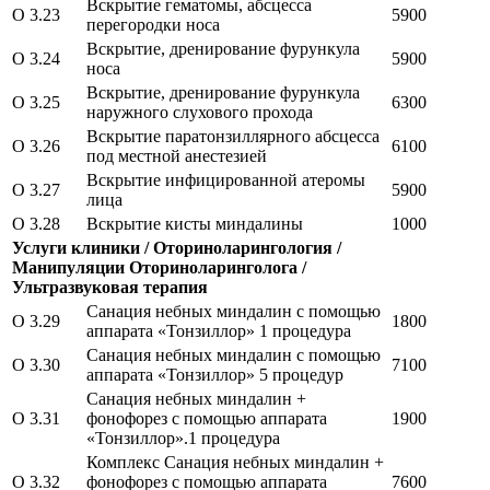
Вскрытие гематомы, абсцесса
O 3.23
5900
перегородки носа
Вскрытие, дренирование фурункула
O 3.24
5900
носа
Вскрытие, дренирование фурункула
O 3.25
6300
наружного слухового прохода
Вскрытие паратонзиллярного абсцесса
O 3.26
6100
под местной анестезией
Вскрытие инфицированной атеромы
O 3.27
5900
лица
O 3.28
Вскрытие кисты миндалины
1000
Услуги клиники / Оториноларингология /
Манипуляции Оториноларинголога /
Ультразвуковая терапия
Санация небных миндалин с помощью
O 3.29
1800
аппарата «Тонзиллор» 1 процедура
Санация небных миндалин с помощью
O 3.30
7100
аппарата «Тонзиллор» 5 процедур
Санация небных миндалин +
O 3.31
фонофорез с помощью аппарата
1900
«Тонзиллор».1 процедура
Комплекс Санация небных миндалин +
O 3.32
фонофорез с помощью аппарата
7600