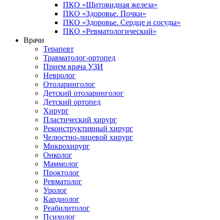
ПКО «Щитовидная железа»
ПКО «Здоровье. Почки»
ПКО «Здоровье. Сердце и сосуды»
ПКО «Ревматологический»
Врачи
Терапевт
Травматолог-ортопед
Прием врача УЗИ
Невролог
Отоларинголог
Детский отоларинголог
Детский ортопед
Хирург
Пластический хирург
Реконструктивный хирург
Челюстно-лицевой хирург
Микрохирург
Онколог
Маммолог
Проктолог
Ревматолог
Уролог
Кардиолог
Реабилитолог
Психолог