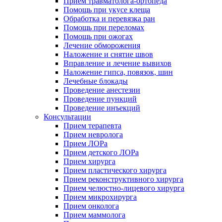
Прием травматолога-ортопеда
Помощь при укусе клеща
Обработка и перевязка ран
Помощь при переломах
Помощь при ожогах
Лечение обморожения
Наложение и снятие швов
Вправление и лечение вывихов
Наложение гипса, повязок, шин
Лечебные блокады
Проведение анестезии
Проведение пункций
Проведение инъекций
Консультации
Прием терапевта
Прием невролога
Прием ЛОРа
Прием детского ЛОРа
Прием хирурга
Прием пластического хирурга
Прием реконструктивного хирурга
Прием челюстно-лицевого хирурга
Прием микрохирурга
Прием онколога
Прием маммолога