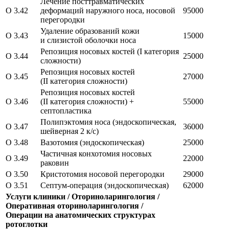
Лечение посттравматических
O 3.42
деформаций наружного носа, носовой
95000
перегородки
Удаление образований кожи
O 3.43
15000
и слизистой оболочки носа
Репозиция носовых костей (I категория
O 3.44
25000
сложности)
Репозиция носовых костей
O 3.45
27000
(II категория сложности)
Репозиция носовых костей
O 3.46
(II категория сложности) +
55000
септопластика
Полипэктомия носа (эндоскопическая,
O 3.47
36000
шейверная 2 к/с)
O 3.48
Вазотомия (эндоскопическая)
25000
Частичная конхотомия носовых
O 3.49
22000
раковин
O 3.50
Кристотомия носовой перегородки
29000
O 3.51
Септум-операция (эндоскопическая)
62000
Услуги клиники / Оториноларингология /
Оперативная оториноларингология /
Операции на анатомических структурах
ротоглотки