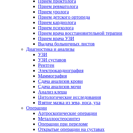
Прием проктолога
Прием ревматолога
Прием уролога
Прием детского ортопеда
Прием кардиолога
Прием психолога
Прием врача восстановительной терапии
Прием врача УЗИ
Выдача больничных листов
Диагностика и анализы
УЗИ
УЗИ суставов
Рентген
Электрокардиография
Маммография
Сдача анализов крови
Сдача анализов мочи
Анализ клеща
Цитологические исследования
Взятие мазка из зева, носа, уха
Операции
Артроскопические операции
Металлоостеосинтез
Операции при переломе
Открытые операции на суставах