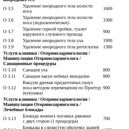
Удаление инородного тела полости
O 3.5
1600
носа
Удаление инородного тела полости
O 3.6
3300
носа (эндоскопическое)
Удаление серной пробки, туалет
O 3.7
900
наружного слухового прохода
O 3.8
Удаление инородного тела уха
1900
O 3.9
Удаление инородного тела ротоглотки
1300
Услуги клиники / Оториноларингология /
Манипуляции Оториноларинголога /
Санационные процедуры
O 3.10
Санация уха
800
O 3.11
Санация лакун небных миндалин
800
Вакуум дренаж придаточных пазух
O 3.12
носа методом перемещения по Проетцу
900
(кукушка)
Услуги клиники / Оториноларингология /
Манипуляции Оториноларинголога /
Лечебные блокады
Блокада нижних носовых раковин
O 3.13
700
с двух сторон (1 процедура)
Блокады в слизистую оболочку задней