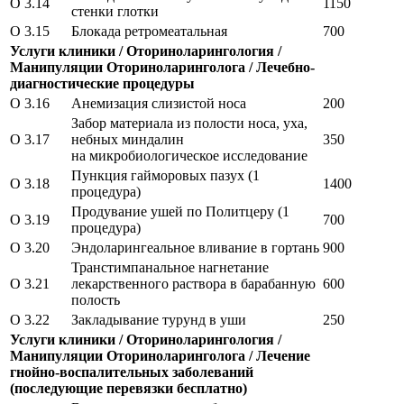
O 3.14
1150
стенки глотки
O 3.15
Блокада ретромеатальная
700
Услуги клиники / Оториноларингология /
Манипуляции Оториноларинголога / Лечебно-
диагностические процедуры
O 3.16
Анемизация слизистой носа
200
Забор материала из полости носа, уха,
O 3.17
небных миндалин
350
на микробиологическое исследование
Пункция гайморовых пазух (1
O 3.18
1400
процедура)
Продувание ушей по Политцеру (1
O 3.19
700
процедура)
O 3.20
Эндоларингеальное вливание в гортань
900
Транстимпанальное нагнетание
O 3.21
лекарственного раствора в барабанную
600
полость
O 3.22
Закладывание турунд в уши
250
Услуги клиники / Оториноларингология /
Манипуляции Оториноларинголога / Лечение
гнойно-воспалительных заболеваний
(последующие перевязки бесплатно)