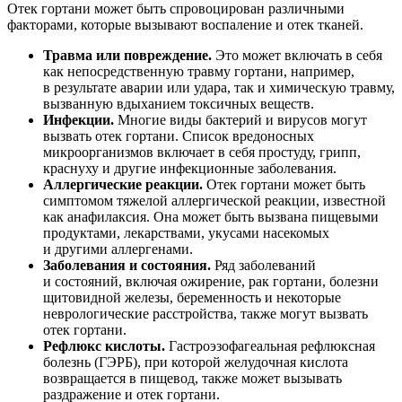
Отек гортани может быть спровоцирован различными
факторами, которые вызывают воспаление и отек тканей.
Травма или повреждение.
Это может включать в себя
как непосредственную травму гортани, например,
в результате аварии или удара, так и химическую травму,
вызванную вдыханием токсичных веществ.
Инфекции.
Многие виды бактерий и вирусов могут
вызвать отек гортани. Список вредоносных
микроорганизмов включает в себя простуду, грипп,
краснуху и другие инфекционные заболевания.
Аллергические реакции.
Отек гортани может быть
симптомом тяжелой аллергической реакции, известной
как анафилаксия. Она может быть вызвана пищевыми
продуктами, лекарствами, укусами насекомых
и другими аллергенами.
Заболевания и состояния.
Ряд заболеваний
и состояний, включая ожирение, рак гортани, болезни
щитовидной железы, беременность и некоторые
неврологические расстройства, также могут вызвать
отек гортани.
Рефлюкс кислоты.
Гастроэзофагеальная рефлюксная
болезнь (ГЭРБ), при которой желудочная кислота
возвращается в пищевод, также может вызывать
раздражение и отек гортани.