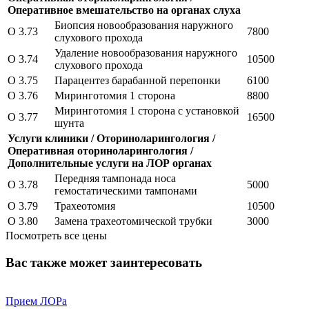
Оперативное вмешательство на органах слуха
Биопсия новообразования наружного
O 3.73
7800
слухового прохода
Удаление новообразования наружного
O 3.74
10500
слухового прохода
O 3.75
Парацентез барабанной перепонки
6100
O 3.76
Миринготомия 1 сторона
8800
Миринготомия 1 сторона с установкой
O 3.77
16500
шунта
Услуги клиники / Оториноларингология /
Оперативная оториноларингология /
Дополнительные услуги на ЛОР органах
Передняя тампонада носа
O 3.78
5000
гемостатическими тампонами
O 3.79
Трахеотомия
10500
O 3.80
Замена трахеотомической трубки
3000
Посмотреть все цены
Вас также может заинтересовать
Прием ЛОРа