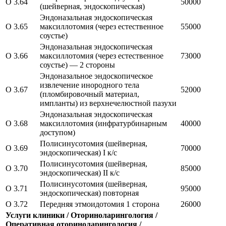
O 3.64
50000
(шейверная, эндоскопическая)
Эндоназальная эндоскопическая
O 3.65
максиллотомия (через естественное
55000
соустье)
Эндоназальная эндоскопическая
O 3.66
максиллотомия (через естественное
73000
соустье) — 2 стороны
Эндоназальное эндоскопическое
извлечение инородного тела
O 3.67
52000
(пломбировочный материал,
импланты) из верхнечелюстной пазухи
Эндоназальная эндоскопическая
O 3.68
максиллотомия (инфратурбинарным
40000
доступом)
Полисинусотомия (шейверная,
O 3.69
70000
эндоскопическая) I к/с
Полисинусотомия (шейверная,
O 3.70
85000
эндоскопическая) II к/с
Полисинусотомия (шейверная,
O 3.71
95000
эндоскопическая) повторная
O 3.72
Передняя этмоидотомия 1 сторона
26000
Услуги клиники / Оториноларингология /
Оперативная оториноларингология /