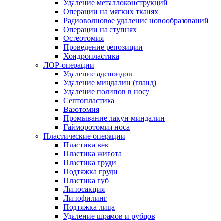
Удаление металлоконструкций
Операции на мягких тканях
Радиоволновое удаление новообразований
Операции на ступнях
Остеотомия
Проведение репозиции
Хондропластика
ЛОР-операции
Удаление аденоидов
Удаление миндалин (гланд)
Удаление полипов в носу
Септопластика
Вазотомия
Промывание лакун миндалин
Гайморотомия носа
Пластические операции
Пластика век
Пластика живота
Пластика груди
Подтяжка груди
Пластика губ
Липосакция
Липофилинг
Подтяжка лица
Удаление шрамов и рубцов