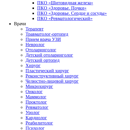
ПКО «Щитовидная железа»
ПКО «Здоровье. Почки»
ПКО «Здоровье. Сердце и сосуды»
ПКО «Ревматологический»
Врачи
Терапевт
Травматолог-ортопед
Прием врача УЗИ
Невролог
Отоларинголог
Детский отоларинголог
Детский ортопед
Хирург
Пластический хирург
Реконструктивный хирург
Челюстно-лицевой хирург
Микрохирург
Онколог
Маммолог
Проктолог
Ревматолог
Уролог
Кардиолог
Реабилитолог
Психолог