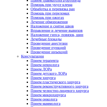
Прием травматолога-ортопеда
Помощь при укусе клеща
Обработка и перевязка ран
Помощь при переломах
Помощь при ожогах
Лечение обморожения
Наложение и снятие швов
Вправление и лечение вывихов
Наложение гипса, повязок, шин
Лечебные блокады
Проведение анестезии
Проведение пункций
Проведение инъекций
Консультации
Прием терапевта
Прием невролога
Прием ЛОРа
Прием детского ЛОРа
Прием хирурга
Прием пластического хирурга
Прием реконструктивного хирурга
Прием челюстно-лицевого хирурга
Прием микрохирурга
Прием онколога
Прием маммолога