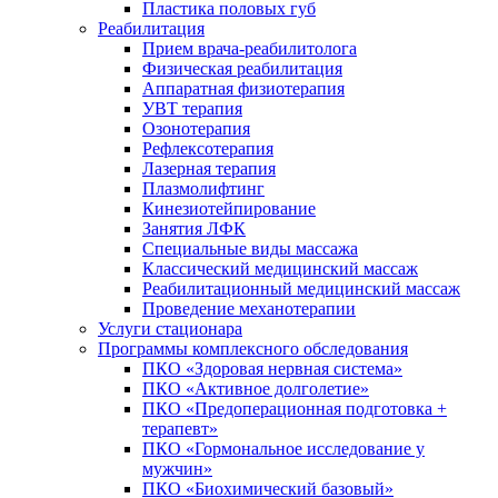
Пластика половых губ
Реабилитация
Прием врача-реабилитолога
Физическая реабилитация
Аппаратная физиотерапия
УВТ терапия
Озонотерапия
Рефлексотерапия
Лазерная терапия
Плазмолифтинг
Кинезиотейпирование
Занятия ЛФК
Специальные виды массажа
Классический медицинский массаж
Реабилитационный медицинский массаж
Проведение механотерапии
Услуги стационара
Программы комплексного обследования
ПКО «Здоровая нервная система»
ПКО «Активное долголетие»
ПКО «Предоперационная подготовка +
терапевт»
ПКО «Гормональное исследование у
мужчин»
ПКО «Биохимический базовый»