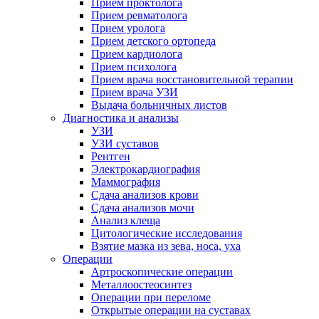
Прием проктолога
Прием ревматолога
Прием уролога
Прием детского ортопеда
Прием кардиолога
Прием психолога
Прием врача восстановительной терапии
Прием врача УЗИ
Выдача больничных листов
Диагностика и анализы
УЗИ
УЗИ суставов
Рентген
Электрокардиография
Маммография
Сдача анализов крови
Сдача анализов мочи
Анализ клеща
Цитологические исследования
Взятие мазка из зева, носа, уха
Операции
Артроскопические операции
Металлоостеосинтез
Операции при переломе
Открытые операции на суставах