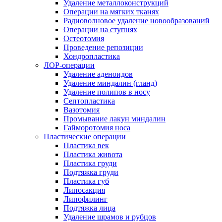
Удаление металлоконструкций
Операции на мягких тканях
Радиоволновое удаление новообразований
Операции на ступнях
Остеотомия
Проведение репозиции
Хондропластика
ЛОР-операции
Удаление аденоидов
Удаление миндалин (гланд)
Удаление полипов в носу
Септопластика
Вазотомия
Промывание лакун миндалин
Гайморотомия носа
Пластические операции
Пластика век
Пластика живота
Пластика груди
Подтяжка груди
Пластика губ
Липосакция
Липофилинг
Подтяжка лица
Удаление шрамов и рубцов