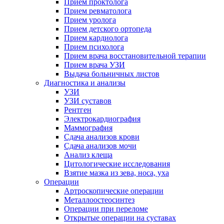
Прием проктолога
Прием ревматолога
Прием уролога
Прием детского ортопеда
Прием кардиолога
Прием психолога
Прием врача восстановительной терапии
Прием врача УЗИ
Выдача больничных листов
Диагностика и анализы
УЗИ
УЗИ суставов
Рентген
Электрокардиография
Маммография
Сдача анализов крови
Сдача анализов мочи
Анализ клеща
Цитологические исследования
Взятие мазка из зева, носа, уха
Операции
Артроскопические операции
Металлоостеосинтез
Операции при переломе
Открытые операции на суставах