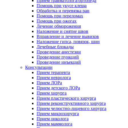
Прием травматолога-ортопеда
Помощь при укусе клеща
Обработка и перевязка ран
Помощь при переломах
Помощь при ожогах
Лечение обморожения
Наложение и снятие швов
Вправление и лечение вывихов
Наложение гипса, повязок, шин
Лечебные блокады
Проведение анестезии
Проведение пункций
Проведение инъекций
Консультации
Прием терапевта
Прием невролога
Прием ЛОРа
Прием детского ЛОРа
Прием хирурга
Прием пластического хирурга
Прием реконструктивного хирурга
Прием челюстно-лицевого хирурга
Прием микрохирурга
Прием онколога
Прием маммолога