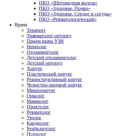
ПКО «Щитовидная железа»
ПКО «Здоровье. Почки»
ПКО «Здоровье. Сердце и сосуды»
ПКО «Ревматологический»
Врачи
Терапевт
Травматолог-ортопед
Прием врача УЗИ
Невролог
Отоларинголог
Детский отоларинголог
Детский ортопед
Хирург
Пластический хирург
Реконструктивный хирург
Челюстно-лицевой хирург
Микрохирург
Онколог
Маммолог
Проктолог
Ревматолог
Уролог
Кардиолог
Реабилитолог
Психолог