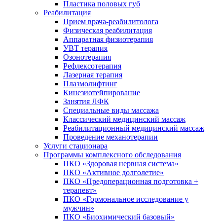
Пластика половых губ
Реабилитация
Прием врача-реабилитолога
Физическая реабилитация
Аппаратная физиотерапия
УВТ терапия
Озонотерапия
Рефлексотерапия
Лазерная терапия
Плазмолифтинг
Кинезиотейпирование
Занятия ЛФК
Специальные виды массажа
Классический медицинский массаж
Реабилитационный медицинский массаж
Проведение механотерапии
Услуги стационара
Программы комплексного обследования
ПКО «Здоровая нервная система»
ПКО «Активное долголетие»
ПКО «Предоперационная подготовка +
терапевт»
ПКО «Гормональное исследование у
мужчин»
ПКО «Биохимический базовый»