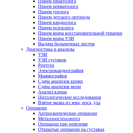
Прием проктолога
Прием ревматолога
Прием уролога
Прием детского ортопеда
Прием кардиолога
Прием психолога
Прием врача восстановительной терапии
Прием врача УЗИ
Выдача больничных листов
Диагностика и анализы
УЗИ
УЗИ суставов
Рентген
Электрокардиография
Маммография
Сдача анализов крови
Сдача анализов мочи
Анализ клеща
Цитологические исследования
Взятие мазка из зева, носа, уха
Операции
Артроскопические операции
Металлоостеосинтез
Операции при переломе
Открытые операции на суставах