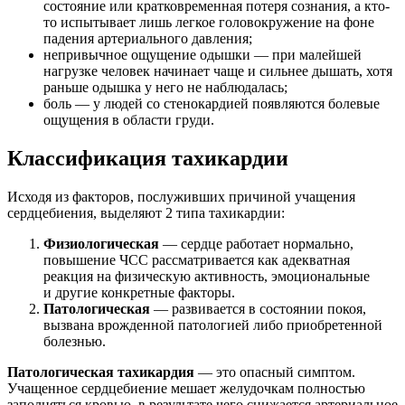
состояние или кратковременная потеря сознания, а кто-
то испытывает лишь легкое головокружение на фоне
падения артериального давления;
непривычное ощущение одышки — при малейшей
нагрузке человек начинает чаще и сильнее дышать, хотя
раньше одышка у него не наблюдалась;
боль — у людей со стенокардией появляются болевые
ощущения в области груди.
Классификация тахикардии
Исходя из факторов, послуживших причиной учащения
сердцебиения, выделяют 2 типа тахикардии:
Физиологическая
— сердце работает нормально,
повышение ЧСС рассматривается как адекватная
реакция на физическую активность, эмоциональные
и другие конкретные факторы.
Патологическая
— развивается в состоянии покоя,
вызвана врожденной патологией либо приобретенной
болезнью.
Патологическая тахикардия
— это опасный симптом.
Учащенное сердцебиение мешает желудочкам полностью
заполняться кровью, в результате чего снижается артериальное