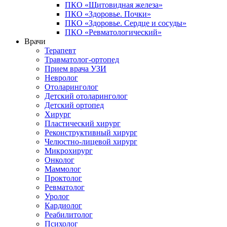
ПКО «Щитовидная железа»
ПКО «Здоровье. Почки»
ПКО «Здоровье. Сердце и сосуды»
ПКО «Ревматологический»
Врачи
Терапевт
Травматолог-ортопед
Прием врача УЗИ
Невролог
Отоларинголог
Детский отоларинголог
Детский ортопед
Хирург
Пластический хирург
Реконструктивный хирург
Челюстно-лицевой хирург
Микрохирург
Онколог
Маммолог
Проктолог
Ревматолог
Уролог
Кардиолог
Реабилитолог
Психолог