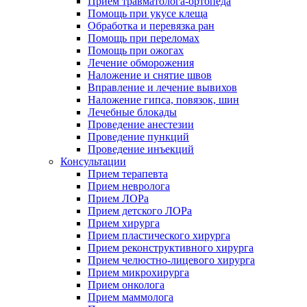
Прием травматолога-ортопеда
Помощь при укусе клеща
Обработка и перевязка ран
Помощь при переломах
Помощь при ожогах
Лечение обморожения
Наложение и снятие швов
Вправление и лечение вывихов
Наложение гипса, повязок, шин
Лечебные блокады
Проведение анестезии
Проведение пункций
Проведение инъекций
Консультации
Прием терапевта
Прием невролога
Прием ЛОРа
Прием детского ЛОРа
Прием хирурга
Прием пластического хирурга
Прием реконструктивного хирурга
Прием челюстно-лицевого хирурга
Прием микрохирурга
Прием онколога
Прием маммолога