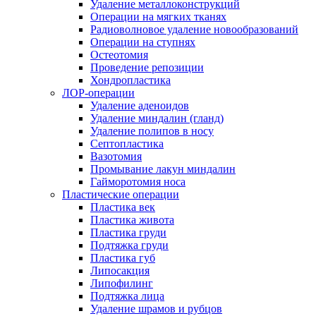
Удаление металлоконструкций
Операции на мягких тканях
Радиоволновое удаление новообразований
Операции на ступнях
Остеотомия
Проведение репозиции
Хондропластика
ЛОР-операции
Удаление аденоидов
Удаление миндалин (гланд)
Удаление полипов в носу
Септопластика
Вазотомия
Промывание лакун миндалин
Гайморотомия носа
Пластические операции
Пластика век
Пластика живота
Пластика груди
Подтяжка груди
Пластика губ
Липосакция
Липофилинг
Подтяжка лица
Удаление шрамов и рубцов