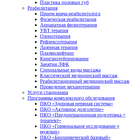
Пластика половых губ
Реабилитация
Прием врача-реабилитолога
Физическая реабилитация
Аппаратная физиотерапия
УВТ терапия
Озонотерапия
Рефлексотерапия
Лазерная терапия
Плазмолифтинг
Кинезиотейпирование
Занятия ЛФК
Специальные виды массажа
Классический медицинский массаж
Реабилитационный медицинский массаж
Проведение механотерапии
Услуги стационара
Программы комплексного обследования
ПКО «Здоровая нервная система»
ПКО «Активное долголетие»
ПКО «Предоперационная подготовка +
терапевт»
ПКО «Гормональное исследование у
мужчин»
ПКО «Биохимический базовый»